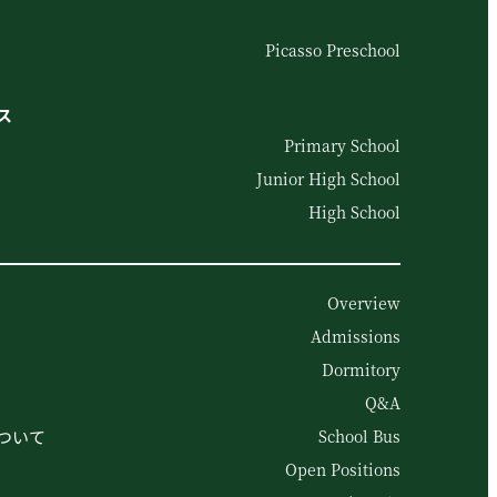
Picasso Preschool
ス
Primary School
Junior High School
High School
Overview
Admissions
Dormitory
Q&A
ついて
School Bus
Open Positions