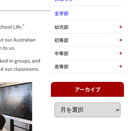
全学部
chool Life.”
幼児部
ut our Australian
初等部
m to us.
中等部
rked in groups, and
高等部
nd our classrooms.
アーカイブ