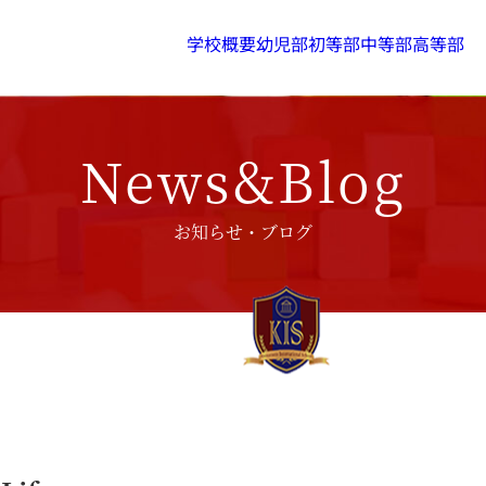
学校概要
幼児部
初等部
中等部
高等部
News&Blog
お知らせ・ブログ