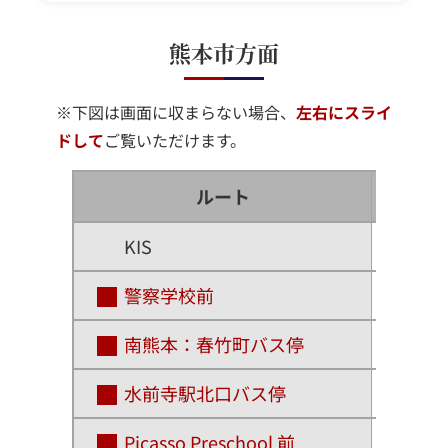
熊本市方面
※下図は画面に収まらない場合、
左右にスライ
ドして
ご覧いただけます。
ルート
乗
KIS
警察学校前
南熊本：春竹町バス停
水前寺駅北口バス停
Picasso Preschool 前