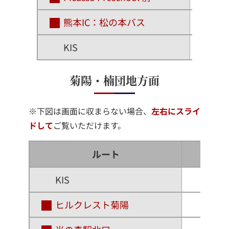
熊本IC：松の本バス
KIS
菊陽・楠団地方面
※下図は画面に収まらない場合、
左右にスライ
ドして
ご覧いただけます。
ルート
乗車
KIS
ヒルクレスト菊陽